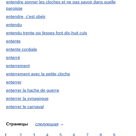
entendre sonner les cloches et ne pas savoir dans quelle
paroisse
entendre, c'est obéir
entendu
entendu trente-six fesses font dix-huit culs
entente
entente cordiale
enterré
enterrement
enterrement avec la petite cloche
enterrer
enterrer la hache de guerre
enterrer la synagogue
enterrer le carnaval
Страницы
следующая
→
1
2
3
4
5
6
7
8
9