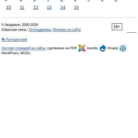
10
11
12
13
14
15
© Академик, 2000-2026
18+
Обратная связь:
Техподдержка
,
Реклама на сайте
👣 Путешествия
Экспорт словарей на сайты
, сделанные на PHP,
Joomla,
Drupal,
WordPress, MODx.